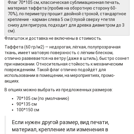
Флаг 70*105 см, классическая сублимационная печать,
материал таффета (пробив на оборотную сторону 60-
70%), по периметру прошит двойной строкой, стандартное
крепление - карман слева 5 см (глухой сверху +петля
снизу для пригруза, подходит для древка диаметром до 3
см).
Флагшток и доставка не включены в стоимость.
Таффета (60 гр/м2) — недорогая, лёгкая, полупрозрачная
ткань, имеет матовую поверхность с лёгким блеском,
отлично развевается на ветру (даже в штиль), быстро сохнет
при намокании. Относительная стойкость к механическим
повреждениям. Такой флаг отлично подойдёт для
использовании в помещении, на мероприятиях, промо-
акциях.
В опциях можно выбрать из предложенных размеров:
70*105 см (по умолчанию)
90*135 см
100*150 см
Если нужен другой размер, вид печати,
материал, крепление или изменения в