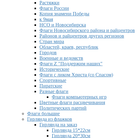
Растяжки
Флаги России
Копия знамени Победы
к 9мая
НСО и Новосибирска
Флаги Новосибирского района и райцентров
Районов и райцентров других регионов
Стран мира
Областей, краев, республик
Городов
Военные и ведомств
Флаги Z "Поддержим наших"
Исторические
Флаги с ликом Христа (со Спасом)
Спортивные
Пиратские
Разные флаги
Флаги компьютерных игр
Цветные флаги расцвечивания
Политических партий
Флаги большие
Гирлянда из флажков
Гирлянда на заказ
Гирлянда 15*22см
Гирлянда 20*30см