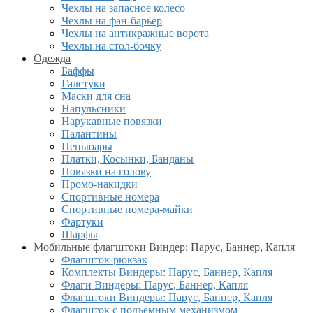
Чехлы на запасное колесо
Чехлы на фан-барьер
Чехлы на антикражные ворота
Чехлы на стол-бочку
Одежда
Баффы
Галстуки
Маски для сна
Напульсники
Нарукавные повязки
Палантины
Пеньюары
Платки, Косынки, Банданы
Повязки на голову
Промо-накидки
Спортивные номера
Спортивные номера-майки
Фартуки
Шарфы
Мобильные флагштоки Виндер: Парус, Баннер, Капля
Флагшток-рюкзак
Комплекты Виндеры: Парус, Баннер, Капля
Флаги Виндеры: Парус, Баннер, Капля
Флагштоки Виндеры: Парус, Баннер, Капля
Флагшток с подъёмным механизмом