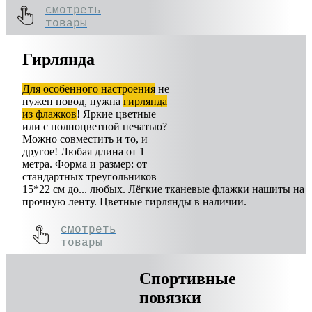
смотреть
товары
Гирлянда
Для особенного настроения
не
нужен повод, нужна
гирлянда
из флажков
! Яркие цветные
или с полноцветной печатью?
Можно совместить и то, и
другое! Любая длина от 1
метра. Форма и размер: от
стандартных треугольников
15*22 см до... любых. Лёгкие тканевые флажки нашиты на
прочную ленту. Цветные гирлянды в наличии.
смотреть
товары
Спортивные
повязки