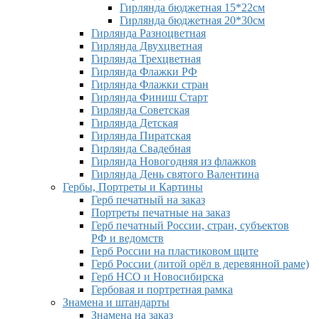
Гирлянда бюджетная 15*22см
Гирлянда бюджетная 20*30см
Гирлянда Разноцветная
Гирлянда Двухцветная
Гирлянда Трехцветная
Гирлянда Флажки РФ
Гирлянда Флажки стран
Гирлянда Финиш Старт
Гирлянда Советская
Гирлянда Детская
Гирлянда Пиратская
Гирлянда Свадебная
Гирлянда Новогодняя из флажков
Гирлянда День святого Валентина
Гербы, Портреты и Картины
Герб печатный на заказ
Портреты печатные на заказ
Герб печатный России, стран, субъектов
РФ и ведомств
Герб России на пластиковом щите
Герб России (литой орёл в деревянной раме)
Герб НСО и Новосибирска
Гербовая и портретная рамка
Знамена и штандарты
Знамена на заказ