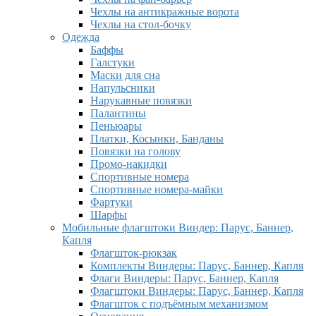
Чехлы на антикражные ворота
Чехлы на стол-бочку
Одежда
Баффы
Галстуки
Маски для сна
Напульсники
Нарукавные повязки
Палантины
Пеньюары
Платки, Косынки, Банданы
Повязки на голову
Промо-накидки
Спортивные номера
Спортивные номера-майки
Фартуки
Шарфы
Мобильные флагштоки Виндер: Парус, Баннер,
Капля
Флагшток-рюкзак
Комплекты Виндеры: Парус, Баннер, Капля
Флаги Виндеры: Парус, Баннер, Капля
Флагштоки Виндеры: Парус, Баннер, Капля
Флагшток с подъёмным механизмом