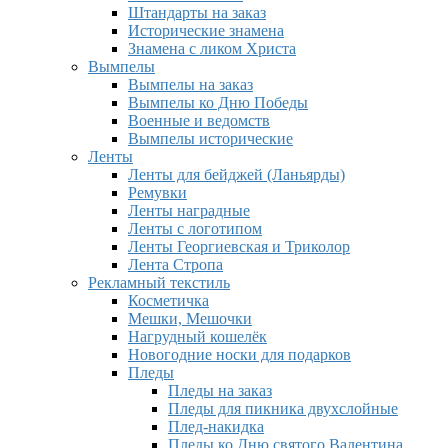
Штандарты на заказ
Исторические знамена
Знамена с ликом Христа
Вымпелы
Вымпелы на заказ
Вымпелы ко Дню Победы
Военные и ведомств
Вымпелы исторические
Ленты
Ленты для бейджей (Ланьярды)
Ремувки
Ленты наградные
Ленты с логотипом
Ленты Георгиевская и Триколор
Лента Стропа
Рекламный текстиль
Косметичка
Мешки, Мешочки
Нагрудный кошелёк
Новогодние носки для подарков
Пледы
Пледы на заказ
Пледы для пикника двухслойные
Плед-накидка
Пледы ко Дню святого Валентина