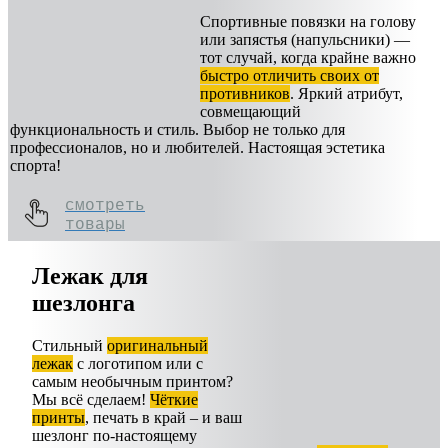
Спортивные повязки на голову
или запястья (напульсники) —
тот случай, когда крайне важно
быстро отличить своих от
противников
. Яркий атрибут,
совмещающий
функциональность и стиль. Выбор не только для
профессионалов, но и любителей. Настоящая эстетика
спорта!
смотреть
товары
Лежак для
шезлонга
Стильный
оригинальный
лежак
с логотипом или с
самым необычным принтом?
Мы всё сделаем!
Чёткие
принты
, печать в край – и ваш
шезлонг по-настоящему