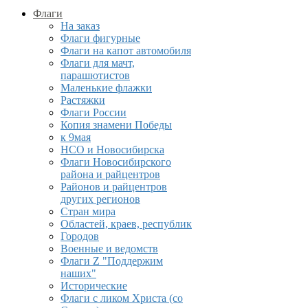
Флаги
На заказ
Флаги фигурные
Флаги на капот автомобиля
Флаги для мачт,
парашютистов
Маленькие флажки
Растяжки
Флаги России
Копия знамени Победы
к 9мая
НСО и Новосибирска
Флаги Новосибирского
района и райцентров
Районов и райцентров
других регионов
Стран мира
Областей, краев, республик
Городов
Военные и ведомств
Флаги Z "Поддержим
наших"
Исторические
Флаги с ликом Христа (со