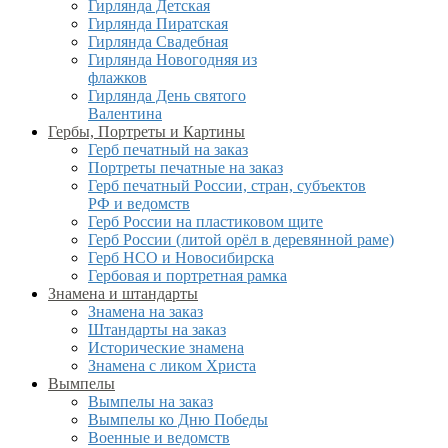
Гирлянда Детская
Гирлянда Пиратская
Гирлянда Свадебная
Гирлянда Новогодняя из
флажков
Гирлянда День святого
Валентина
Гербы, Портреты и Картины
Герб печатный на заказ
Портреты печатные на заказ
Герб печатный России, стран, субъектов
РФ и ведомств
Герб России на пластиковом щите
Герб России (литой орёл в деревянной раме)
Герб НСО и Новосибирска
Гербовая и портретная рамка
Знамена и штандарты
Знамена на заказ
Штандарты на заказ
Исторические знамена
Знамена с ликом Христа
Вымпелы
Вымпелы на заказ
Вымпелы ко Дню Победы
Военные и ведомств