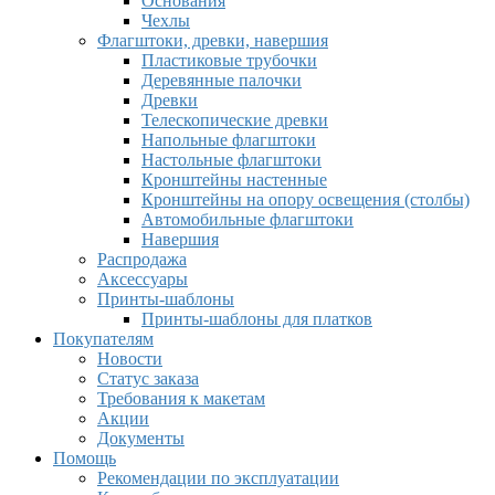
Основания
Чехлы
Флагштоки, древки, навершия
Пластиковые трубочки
Деревянные палочки
Древки
Телескопические древки
Напольные флагштоки
Настольные флагштоки
Кронштейны настенные
Кронштейны на опору освещения (столбы)
Автомобильные флагштоки
Навершия
Распродажа
Аксессуары
Принты-шаблоны
Принты-шаблоны для платков
Покупателям
Новости
Статус заказа
Требования к макетам
Акции
Документы
Помощь
Рекомендации по эксплуатации