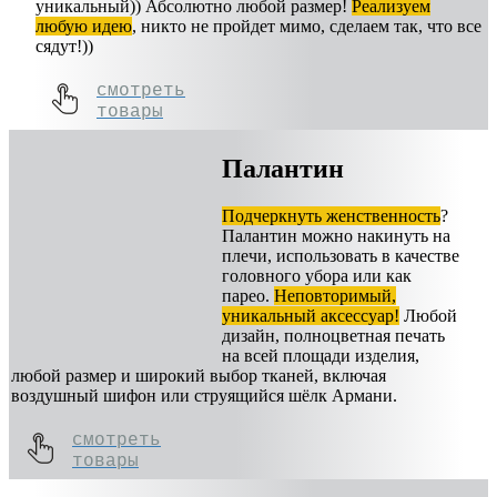
уникальный)) Абсолютно любой размер!
Реализуем
любую идею
, никто не пройдет мимо, сделаем так, что все
сядут!))
смотреть
товары
Палантин
Подчеркнуть женственность
?
Палантин можно накинуть на
плечи, использовать в качестве
головного убора или как
парео.
Неповторимый,
уникальный аксессуар!
Любой
дизайн, полноцветная печать
на всей площади изделия,
любой размер и широкий выбор тканей, включая
воздушный шифон или струящийся шёлк Армани.
смотреть
товары