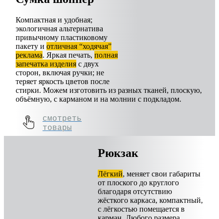
Компактная и удобная;
экологичная альтернатива
привычному пластиковому
пакету и
отличная “ходячая”
реклама
. Яркая печать,
полная
запечатка изделия
с двух
сторон, включая ручки; не
теряет яркость цветов после
стирки. Можем изготовить из разных тканей, плоскую,
объёмную, с карманом и на молнии с подкладом.
смотреть
товары
Рюкзак
Лёгкий
, меняет свои габариты
от плоского до круглого
благодаря отсутствию
жёсткого каркаса, компактный,
с лёгкостью помещается в
карман. Любого размера,