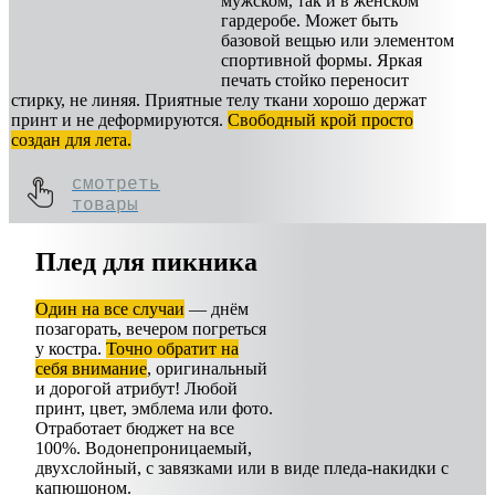
мужском, так и в женском
гардеробе. Может быть
базовой вещью или элементом
спортивной формы. Яркая
печать стойко переносит
стирку, не линяя. Приятные телу ткани хорошо держат
принт и не деформируются.
Свободный крой просто
создан для лета.
смотреть
товары
Плед для пикника
Один на все случаи
— днём
позагорать, вечером погреться
у костра.
Точно обратит на
себя внимание
, оригинальный
и дорогой атрибут! Любой
принт, цвет, эмблема или фото.
Отработает бюджет на все
100%. Водонепроницаемый,
двухслойный, с завязками или в виде пледа-накидки с
капюшоном.