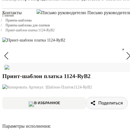
Контакты
Письмо руководител
Главная
Принты-шаблоны
Принты-шаблоны для платков
Принт-шаблон платка 1124-RyB2
×
×
Принт-шаблон платка 1124-RyB2
Артикул:
Шаблон-Платок1124-RyB2
Поделиться
В ИЗБРАННОЕ
Параметры исполнения: