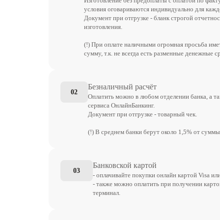
Изготовление без предоплаты с оплатой по факт
условия оговариваются индивидуально для каждо
Документ при отгрузке - бланк строгой отчетнос
изготовления.
(!) При оплате наличными огромная просьба им
сумму, т.к. не всегда есть разменные денежные с
Безналичный расчёт
02
Оплатить можно в любом отделении банка, а т
сервиса ОнлайнБанкинг.
Документ при отгрузке - товарный чек.
(!) В среднем банки берут около 1,5% от суммы
Банковской картой
03
- оплачивайте покупки онлайн картой Visa ил
- также можно оплатить при получении карто
терминал.