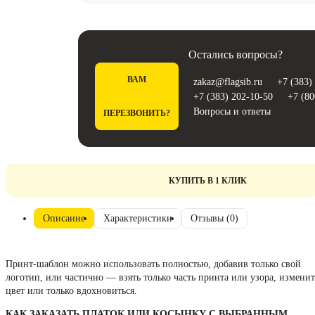
Остались вопросы?
ВАМ
zakaz@flagsib.ru
+7 (383)
+7 (383) 202-10-50
+7 (80
Вопросы и ответы
ПЕРЕЗВОНИТЬ?
КУПИТЬ В 1 КЛИК
Описание
Характеристики
Отзывы (0)
Принт-шаблон можно использовать полностью, добавив только свой
логотип, или частично — взять только часть принта или узора, изменит
цвет или только вдохновиться.
КАК ЗАКАЗАТЬ ПЛАТОК ИЛИ КОСЫНКУ С ВЫБРАННЫМ