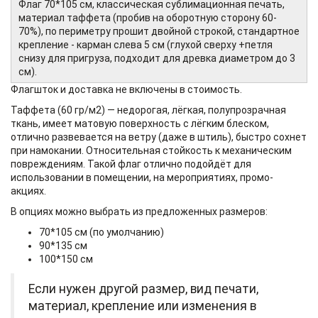
Флаг 70*105 см, классическая сублимационная печать,
материал таффета (пробив на оборотную сторону 60-
70%), по периметру прошит двойной строкой, стандартное
крепление - карман слева 5 см (глухой сверху +петля
снизу для пригруза, подходит для древка диаметром до 3
см).
Флагшток и доставка не включены в стоимость.
Таффета (60 гр/м2) — недорогая, лёгкая, полупрозрачная
ткань, имеет матовую поверхность с лёгким блеском,
отлично развевается на ветру (даже в штиль), быстро сохнет
при намокании. Относительная стойкость к механическим
повреждениям. Такой флаг отлично подойдёт для
использовании в помещении, на мероприятиях, промо-
акциях.
В опциях можно выбрать из предложенных размеров:
70*105 см (по умолчанию)
90*135 см
100*150 см
Если нужен другой размер, вид печати,
материал, крепление или изменения в