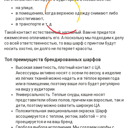
на улице;
в помещениях, когда верхнюю одежду снимают либо
расстегивают;
в транспорте и т. д.
Такой контакт естественный, нативный. Вам не придется
ежемесячно оплачивать его. А поскольку мы подходим к делу
со всей ответственностью, то ваш шарф с принтом будут
носить охотно, он долго не потеряет красоты.
Топ преимуществ брендированных шарфов
Высокая заметность, плотный контакт с ЦА.
Аксессуары активно носят с осени по весну, а изделие
из лёгких тканей можно надеть и в тёплое время года
или в помещении, поэтому ваше лого будет регулярно
на виду у аудитории.
Универсальность. Теплые снуды, кашне носят
представители обоих полов, причем как взрослые, так и
дети, поэтому можно охватить широкую ЦА.
Положительная эмоциональная окраска. Шарф
ассоциируется с теплом, уютом, заботой — это
проецируется и на ваш бренд.
Свобода выбора исполнения. Мы создаем шарфы с