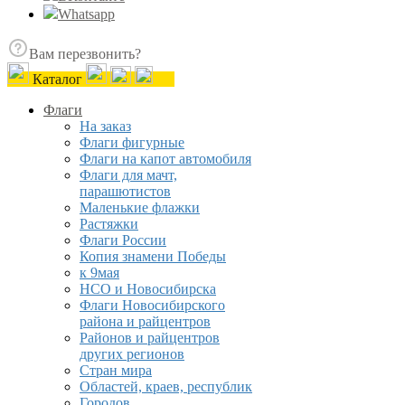
Whatsapp
Вам перезвонить?
Каталог
Флаги
На заказ
Флаги фигурные
Флаги на капот автомобиля
Флаги для мачт,
парашютистов
Маленькие флажки
Растяжки
Флаги России
Копия знамени Победы
к 9мая
НСО и Новосибирска
Флаги Новосибирского
района и райцентров
Районов и райцентров
других регионов
Стран мира
Областей, краев, республик
Городов