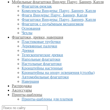
Мобильные флагштоки Виндер: Парус, Баннер, Капля
Флагшток-рюкзак
Комплекты Виндеры: Парус, Баннер, Капля
Флаги Виндеры: Парус, Баннер, Капля
Флагштоки Виндеры: Парус, Баннер, Капля
Флагшток с подъёмным механизмом
Основания
Чехлы
Флагштоки, древки, навершия
Пластиковые трубочки
Деревянные палочки
Древки
Телескопические древки
Напольные флагштоки
Настольные флагштоки
Кронштейны настенные
Кронштейны на опору освещения (столбы)
Автомобильные флагштоки
Навершия
Распродажа
Аксессуары
Принты-шаблоны
Принты-шаблоны для платков