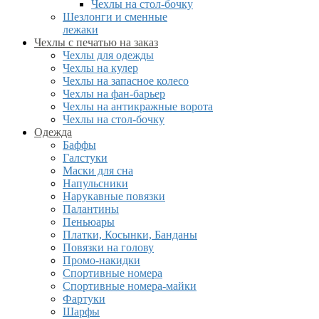
Чехлы на стол-бочку
Шезлонги и сменные
лежаки
Чехлы с печатью на заказ
Чехлы для одежды
Чехлы на кулер
Чехлы на запасное колесо
Чехлы на фан-барьер
Чехлы на антикражные ворота
Чехлы на стол-бочку
Одежда
Баффы
Галстуки
Маски для сна
Напульсники
Нарукавные повязки
Палантины
Пеньюары
Платки, Косынки, Банданы
Повязки на голову
Промо-накидки
Спортивные номера
Спортивные номера-майки
Фартуки
Шарфы