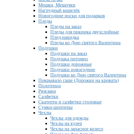
Мешки, Мешочки
Нагрудный кошелёк
Новогодние носки для подарков
Пледы
Пледы на заказ
Пледы для пикника двухслойные
Плед-накидка
Пледы ко Дню святого Валентина
Подушки
Подушки на заказ
Подушка питомец
Подушки дорожные
Подушки новогодние
Подушки ко Дню святого Валентина
Покрывало саше (Дорожки на кровать)
Полотенца
Рюкзаки
Салфетки
Скатерти и салфетки столовые
Сумки-шопперы
Чехлы
Чехлы для одежды
Чехлы на кулер
Чехлы на запасное колесо