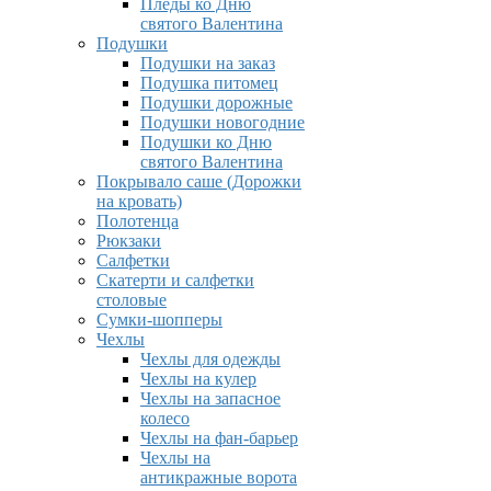
Пледы ко Дню
святого Валентина
Подушки
Подушки на заказ
Подушка питомец
Подушки дорожные
Подушки новогодние
Подушки ко Дню
святого Валентина
Покрывало саше (Дорожки
на кровать)
Полотенца
Рюкзаки
Салфетки
Скатерти и салфетки
столовые
Сумки-шопперы
Чехлы
Чехлы для одежды
Чехлы на кулер
Чехлы на запасное
колесо
Чехлы на фан-барьер
Чехлы на
антикражные ворота