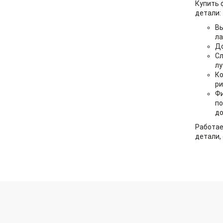
Купить 
детали:
Вы
ла
До
Сл
лу
Ко
ри
Фи
по
до
Работае
детали,