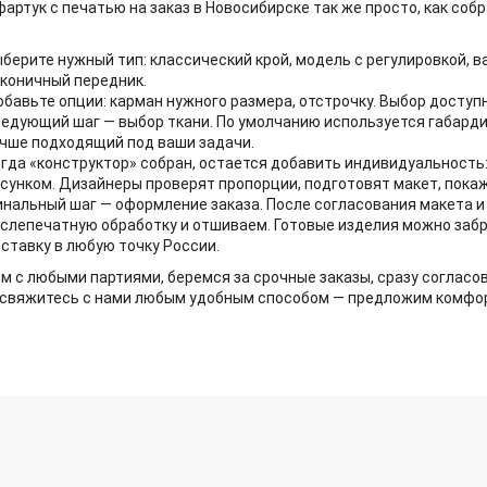
фартук с печатью на заказ в Новосибирске так же просто, как со
берите нужный тип: классический крой, модель с регулировкой, 
коничный передник.
бавьте опции: карман нужного размера, отстрочку. Выбор доступ
едующий шаг — выбор ткани. По умолчанию используется габарди
чше подходящий под ваши задачи.
гда «конструктор» собран, остается добавить индивидуальность: 
сунком. Дизайнеры проверят пропорции, подготовят макет, покаж
нальный шаг — оформление заказа. После согласования макета 
слепечатную обработку и отшиваем. Готовые изделия можно забр
ставку в любую точку России.
м с любыми партиями, беремся за срочные заказы, сразу согласов
 свяжитесь с нами любым удобным способом — предложим комфор