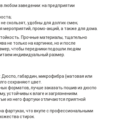
в любом заведении: на предприятии
роста;
не скользят, удобны для долгих смен;
я мероприятий, промо-акций, а также для дома.
стойкость. Прочные материалы, тщательно
а не только на картинке, но и после
азмер, чтобы передники подошли людям
читаем индивидуальный размер.
 Дюспо, габардин, микрофибра (матовая или
олго сохраняют цвет.
чных форматов, лучше заказать пошив из дюспо
у, устойчивы к влаге и загрязнениям.
тые из него фартуки отличаются приятной
а фартуках, что вкупе с профессиональными
ножества стирок.