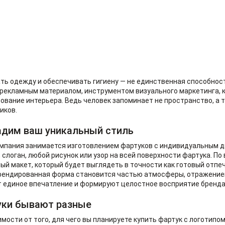
ь одежду и обеспечивать гигиену — не единственная способнос
 рекламным материалом, инструментом визуального маркетинга, 
ование интерьера. Ведь человек запоминает не пространство, а т
иков.
дим ваш уникальный стиль
мпания занимается изготовлением фартуков с индивидуальным ди
, слоган, любой рисунок или узор на всей поверхности фартука. П
ый макет, который будет выглядеть в точности как готовый отпеч
рендированная форма становится частью атмосферы, отражением 
 единое впечатление и формируют целостное восприятие бренда
уки бывают разные
имости от того, для чего вы планируете купить фартук с логотипо