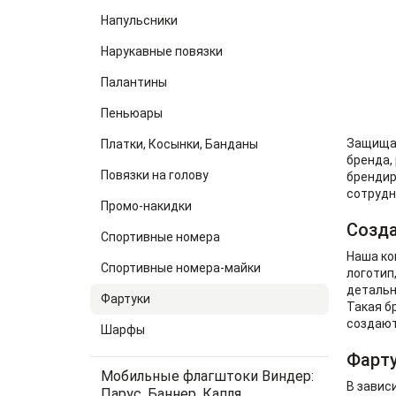
Напульсники
Нарукавные повязки
Палантины
Пеньюары
Защищат
Платки, Косынки, Банданы
бренда,
Повязки на голову
брендир
сотрудн
Промо-накидки
Созда
Спортивные номера
Наша ко
Спортивные номера-майки
логотип
детальн
Фартуки
Такая б
создают
Шарфы
Фарт
Мобильные флагштоки Виндер:
В завис
Парус, Баннер, Капля