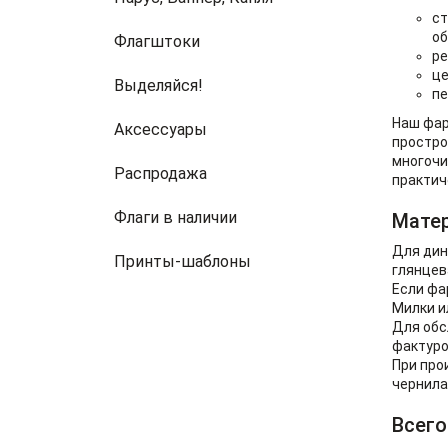
ст
об
Флагштоки
ре
це
Выделяйся!
пе
Наш фар
Аксессуары
простро
многочи
Распродажа
практич
Флаги в наличии
Матер
Для дин
Принты-шаблоны
глянцев
Если фа
Милки и
Для обс
фактуро
При про
чернила
Всего