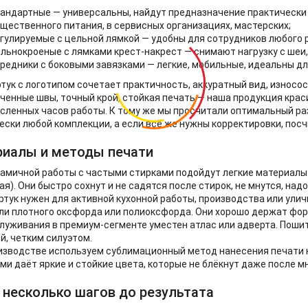
андартные — универсальны, найдут предназначение практически 
щественного питания, в сервисных организациях, мастерских;
гулируемые с цельной лямкой — удобны для сотрудников любого 
льнокроеные с лямками крест-накрест — снимают нагрузку с шеи, 
редники с боковыми завязками — легкие, мобильные, идеальны дл
тук с логотипом сочетает практичность, аккуратный вид, износо
ченные швы, точный крой, стойкая печать — наша продукция красив
сленных часов работы. К тому же мы просчитали оптимальный р
ески любой комплекции, а если всё же нужны корректировки, пос
иалы и методы печати
амичной работы с частыми стирками подойдут легкие материалы:
ая). Они быстро сохнут и не садятся после стирок, не мнутся, над
ртук нужен для активной кухонной работы, производства или ули
ли плотного оксфорда или полиоксфорда. Они хорошо держат форм
луживания в премиум-сегменте уместен атлас или адверта. Поши
й, четким силуэтом.
изводстве используем сублимационный метод нанесения печати н
ми даёт яркие и стойкие цвета, которые не блёкнут даже после м
 несколько шагов до результата