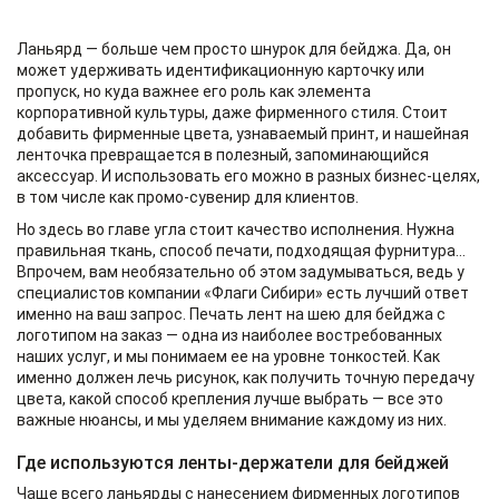
Ланьярд — больше чем просто шнурок для бейджа. Да, он
может удерживать идентификационную карточку или
пропуск, но куда важнее его роль как элемента
корпоративной культуры, даже фирменного стиля. Стоит
добавить фирменные цвета, узнаваемый принт, и нашейная
ленточка превращается в полезный, запоминающийся
аксессуар. И использовать его можно в разных бизнес-целях,
в том числе как промо-сувенир для клиентов.
Но здесь во главе угла стоит качество исполнения. Нужна
правильная ткань, способ печати, подходящая фурнитура…
Впрочем, вам необязательно об этом задумываться, ведь у
специалистов компании «Флаги Сибири» есть лучший ответ
именно на ваш запрос. Печать лент на шею для бейджа с
логотипом на заказ — одна из наиболее востребованных
наших услуг, и мы понимаем ее на уровне тонкостей. Как
именно должен лечь рисунок, как получить точную передачу
цвета, какой способ крепления лучше выбрать — все это
важные нюансы, и мы уделяем внимание каждому из них.
Где используются ленты-держатели для бейджей
Чаще всего ланьярды с нанесением фирменных логотипов