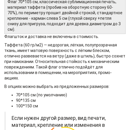
Флаг 70*105 см, классическая сублимационная печать,
материал таффета (пробив на оборотную сторону 60-
70%), по периметру прошит двойной строкой, стандартное
крепление - карман слева 5 см (глухой сверху +петля
снизу для пригруза, подходит для древка диаметром до 3
см).
Флагшток и доставка не включены в стоимость.
Таффета (60 гр/м2) — недорогая, лёгкая, полупрозрачная
ткань, имеет матовую поверхность с лёгким блеском,
отлично развевается на ветру (даже в штиль), быстро сохнет
при намокании. Относительная стойкость к механическим
повреждениям. Такой флаг отлично подойдёт для
использовании в помещении, на мероприятиях, промо-
акциях.
В опциях можно выбрать из предложенных размеров:
70*105 см (по умолчанию)
90*135 см
100*150 см
Если нужен другой размер, вид печати,
материал, крепление или изменения в