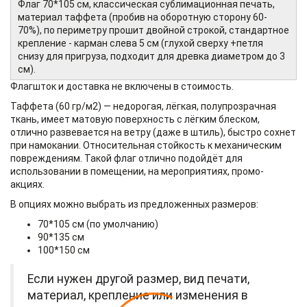
Флаг 70*105 см, классическая сублимационная печать,
материал таффета (пробив на оборотную сторону 60-
70%), по периметру прошит двойной строкой, стандартное
крепление - карман слева 5 см (глухой сверху +петля
снизу для пригруза, подходит для древка диаметром до 3
см).
Флагшток и доставка не включены в стоимость.
Таффета (60 гр/м2) — недорогая, лёгкая, полупрозрачная
ткань, имеет матовую поверхность с лёгким блеском,
отлично развевается на ветру (даже в штиль), быстро сохнет
при намокании. Относительная стойкость к механическим
повреждениям. Такой флаг отлично подойдёт для
использовании в помещении, на мероприятиях, промо-
акциях.
В опциях можно выбрать из предложенных размеров:
70*105 см (по умолчанию)
90*135 см
100*150 см
Если нужен другой размер, вид печати,
материал, крепление или изменения в