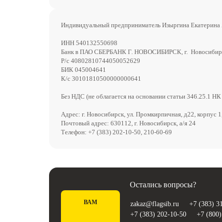
Индивидуальный предприниматель Изыргина Екатерина
ИНН 540132550698
Банк в ПАО СБЕРБАНК Г. НОВОСИБИРСК, г. Новосибир
Р/с 40802810744050052629
БИК 045004641
К/с 30101810500000000641
Без НДС (не облагается на основании статьи 346.25.1 НК
Адрес: г. Новосибирск, ул. Промкирпичная, д22, корпус 1
Почтовый адрес: 630112, г. Новосибирск, а/я 24
Телефон: +7 (383) 202-10-50, 210-60-69
Остались вопросы?
ВАМ
zakaz@flagsib.ru
+7 (383) 3
+7 (383) 202-10-50
+7 (800)