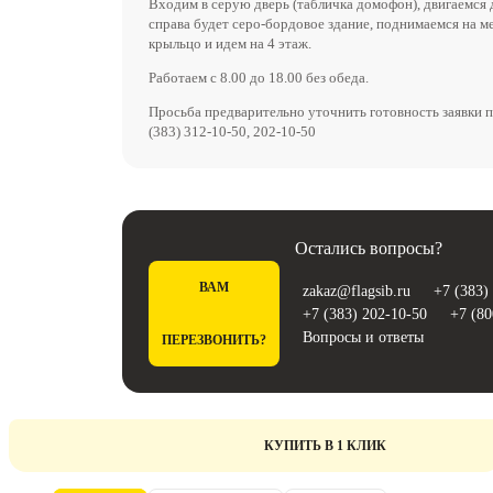
Входим в серую дверь (табличка домофон), двигаемся 
справа будет серо-бордовое здание, поднимаемся на м
крыльцо и идем на 4 этаж.
Работаем с 8.00 до 18.00 без обеда.
Просьба предварительно уточнить готовность заявки п
(383) 312-10-50, 202-10-50
Остались вопросы?
ВАМ
zakaz@flagsib.ru
+7 (383)
+7 (383) 202-10-50
+7 (80
Вопросы и ответы
ПЕРЕЗВОНИТЬ?
КУПИТЬ В 1 КЛИК