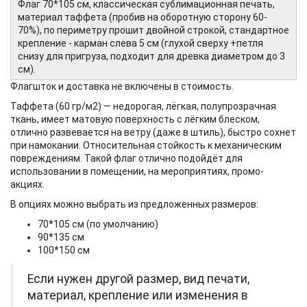
Флаг 70*105 см, классическая сублимационная печать,
материал таффета (пробив на оборотную сторону 60-
70%), по периметру прошит двойной строкой, стандартное
крепление - карман слева 5 см (глухой сверху +петля
снизу для пригруза, подходит для древка диаметром до 3
см).
Флагшток и доставка не включены в стоимость.
Таффета (60 гр/м2) — недорогая, лёгкая, полупрозрачная
ткань, имеет матовую поверхность с лёгким блеском,
отлично развевается на ветру (даже в штиль), быстро сохнет
при намокании. Относительная стойкость к механическим
повреждениям. Такой флаг отлично подойдёт для
использовании в помещении, на мероприятиях, промо-
акциях.
В опциях можно выбрать из предложенных размеров:
70*105 см (по умолчанию)
90*135 см
100*150 см
Если нужен другой размер, вид печати,
материал, крепление или изменения в