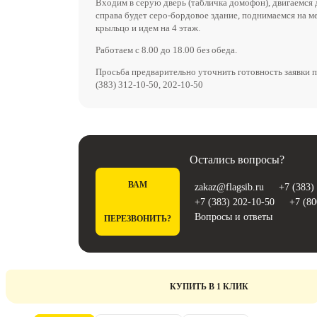
Входим в серую дверь (табличка домофон), двигаемся 
справа будет серо-бордовое здание, поднимаемся на м
крыльцо и идем на 4 этаж.
Работаем с 8.00 до 18.00 без обеда.
Просьба предварительно уточнить готовность заявки п
(383) 312-10-50, 202-10-50
Остались вопросы?
ВАМ
zakaz@flagsib.ru
+7 (383)
+7 (383) 202-10-50
+7 (80
Вопросы и ответы
ПЕРЕЗВОНИТЬ?
КУПИТЬ В 1 КЛИК