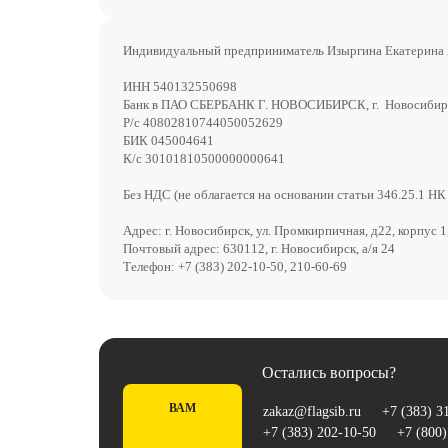
Индивидуальный предприниматель Изыргина Екатерина
ИНН 540132550698
Банк в ПАО СБЕРБАНК Г. НОВОСИБИРСК, г. Новосибир
Р/с 40802810744050052629
БИК 045004641
К/с 30101810500000000641
Без НДС (не облагается на основании статьи 346.25.1 НК
Адрес: г. Новосибирск, ул. Промкирпичная, д22, корпус 1
Почтовый адрес: 630112, г. Новосибирск, а/я 24
Телефон: +7 (383) 202-10-50, 210-60-69
Остались вопросы?
ВАМ
zakaz@flagsib.ru
+7 (383) 3
+7 (383) 202-10-50
+7 (800)