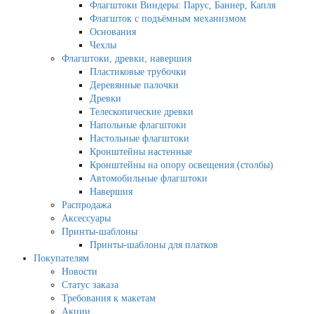
Флагштоки Виндеры: Парус, Баннер, Капля
Флагшток с подъёмным механизмом
Основания
Чехлы
Флагштоки, древки, навершия
Пластиковые трубочки
Деревянные палочки
Древки
Телескопические древки
Напольные флагштоки
Настольные флагштоки
Кронштейны настенные
Кронштейны на опору освещения (столбы)
Автомобильные флагштоки
Навершия
Распродажа
Аксессуары
Принты-шаблоны
Принты-шаблоны для платков
Покупателям
Новости
Статус заказа
Требования к макетам
Акции