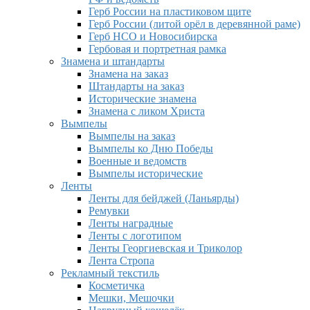
Герб России на пластиковом щите
Герб России (литой орёл в деревянной раме)
Герб НСО и Новосибирска
Гербовая и портретная рамка
Знамена и штандарты
Знамена на заказ
Штандарты на заказ
Исторические знамена
Знамена с ликом Христа
Вымпелы
Вымпелы на заказ
Вымпелы ко Дню Победы
Военные и ведомств
Вымпелы исторические
Ленты
Ленты для бейджей (Ланьярды)
Ремувки
Ленты наградные
Ленты с логотипом
Ленты Георгиевская и Триколор
Лента Стропа
Рекламный текстиль
Косметичка
Мешки, Мешочки