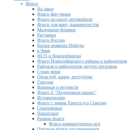
Флаги
На заказ
Флаги фигурные
Флаги на капот автомобиля
Флаги для мачт, парашютистов
Маленькие флажки
Растяжки
Флаги России
Копия знамени Победы
к 9мая
НСО и Новосибирска
Флаги Новосибирского района и райцентров
Районов и райцентров других регионов
Стран мира
Областей, краев, республик
Городов
Военные и ведомств
Флаги Z "Поддержим наших"
Исторические
Флаги с ликом Христа (со Спасом)
Спортивные
Пиратские
Разные флаги
Флаги компьютерных игр
Цветные флаги расцвечивания