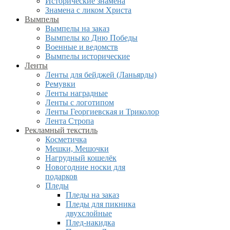
Исторические знамена
Знамена с ликом Христа
Вымпелы
Вымпелы на заказ
Вымпелы ко Дню Победы
Военные и ведомств
Вымпелы исторические
Ленты
Ленты для бейджей (Ланьярды)
Ремувки
Ленты наградные
Ленты с логотипом
Ленты Георгиевская и Триколор
Лента Стропа
Рекламный текстиль
Косметичка
Мешки, Мешочки
Нагрудный кошелёк
Новогодние носки для
подарков
Пледы
Пледы на заказ
Пледы для пикника
двухслойные
Плед-накидка