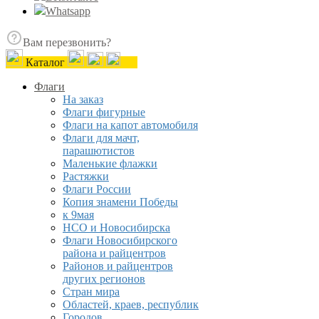
Whatsapp
Вам перезвонить?
Каталог
Флаги
На заказ
Флаги фигурные
Флаги на капот автомобиля
Флаги для мачт,
парашютистов
Маленькие флажки
Растяжки
Флаги России
Копия знамени Победы
к 9мая
НСО и Новосибирска
Флаги Новосибирского
района и райцентров
Районов и райцентров
других регионов
Стран мира
Областей, краев, республик
Городов