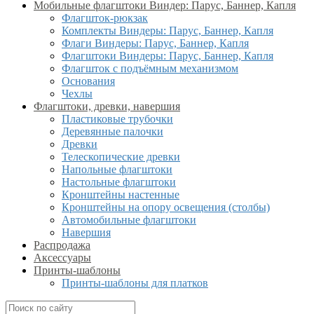
Мобильные флагштоки Виндер: Парус, Баннер, Капля
Флагшток-рюкзак
Комплекты Виндеры: Парус, Баннер, Капля
Флаги Виндеры: Парус, Баннер, Капля
Флагштоки Виндеры: Парус, Баннер, Капля
Флагшток с подъёмным механизмом
Основания
Чехлы
Флагштоки, древки, навершия
Пластиковые трубочки
Деревянные палочки
Древки
Телескопические древки
Напольные флагштоки
Настольные флагштоки
Кронштейны настенные
Кронштейны на опору освещения (столбы)
Автомобильные флагштоки
Навершия
Распродажа
Аксессуары
Принты-шаблоны
Принты-шаблоны для платков