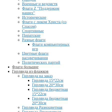
Военные и ведомств
Флаги Z "Поддержим
наших"
Исторические
Флаги с ликом Христа (со
Спасом)
Спортивные
Пиратские
Разные флаги
Флаги компьютерных
игр
Цветные флаги
расцвечивания
Политических партий
Флаги большие
Гирлянда из флажков
Гирлянда на заказ
Гирлянда 15*22см
Гирлянда 20*30см
Гирлянда бюджетная
15*22см
Гирлянда бюджетная
20*30см
Гирлянда Разноцветная
Гирлянда Двухцветная