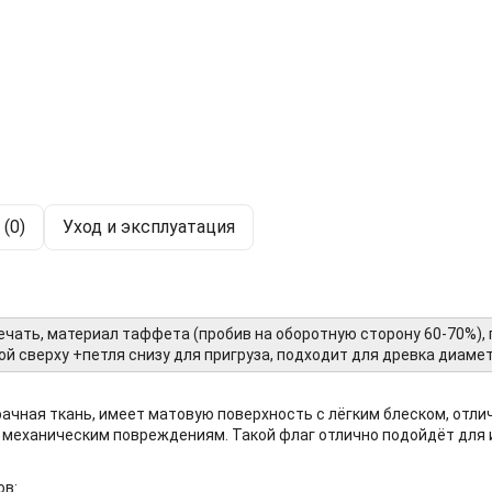
(0)
Уход и эксплуатация
ечать, материал таффета (пробив на оборотную сторону 60-70%),
ой сверху +петля снизу для пригруза, подходит для древка диамет
рачная ткань, имеет матовую поверхность с лёгким блеском, отли
к механическим повреждениям. Такой флаг отлично подойдёт для 
ов: