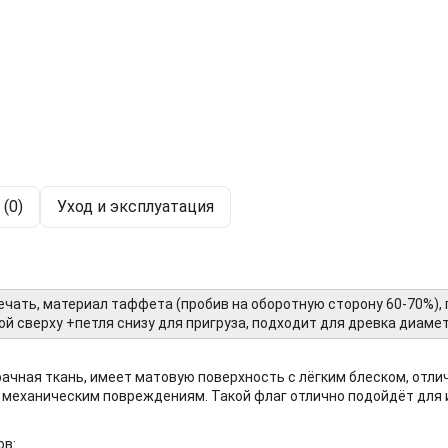
(0)
Уход и эксплуатация
ечать, материал таффета (пробив на оборотную сторону 60-70%),
ой сверху +петля снизу для пригруза, подходит для древка диамет
рачная ткань, имеет матовую поверхность с лёгким блеском, отли
к механическим повреждениям. Такой флаг отлично подойдёт для 
ов: