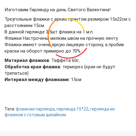
Изготовим Гирлянду на день Святого Валентина!
Треугольные флажки с ярким принтом размером 15х22см с
расстоянием 15см.
В данной гирлянде 3,5шт флажка на 1 м.п.
Флажки Настрочены мелким швом на прочную ленту.
Флажки имеют очень яркую лицевую сторону, а пробив
краски на оборот примерно до 70%.
Материал флажков
: Таффета 60г,
Обработка края флажка:
терморез (края не будут
трепаться)
Интервал между флажками:
15см
Теги:
флажная гирлянда
,
гирлянда 15*22
,
гирлянда из
флажков с готовым дизайном