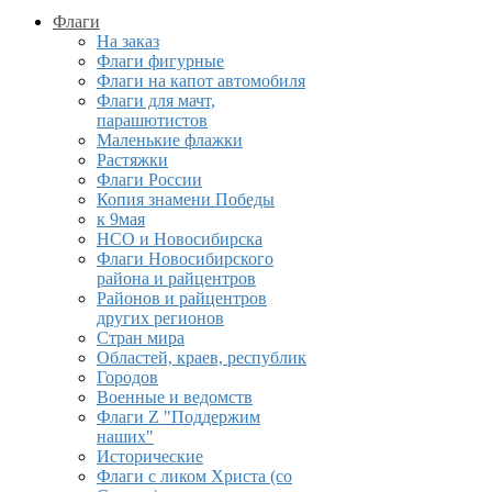
Флаги
На заказ
Флаги фигурные
Флаги на капот автомобиля
Флаги для мачт,
парашютистов
Маленькие флажки
Растяжки
Флаги России
Копия знамени Победы
к 9мая
НСО и Новосибирска
Флаги Новосибирского
района и райцентров
Районов и райцентров
других регионов
Стран мира
Областей, краев, республик
Городов
Военные и ведомств
Флаги Z "Поддержим
наших"
Исторические
Флаги с ликом Христа (со