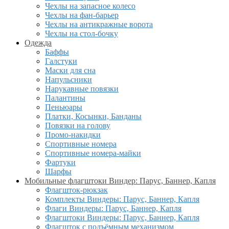
Чехлы на запасное колесо
Чехлы на фан-барьер
Чехлы на антикражные ворота
Чехлы на стол-бочку
Одежда
Баффы
Галстуки
Маски для сна
Напульсники
Нарукавные повязки
Палантины
Пеньюары
Платки, Косынки, Банданы
Повязки на голову
Промо-накидки
Спортивные номера
Спортивные номера-майки
Фартуки
Шарфы
Мобильные флагштоки Виндер: Парус, Баннер, Капля
Флагшток-рюкзак
Комплекты Виндеры: Парус, Баннер, Капля
Флаги Виндеры: Парус, Баннер, Капля
Флагштоки Виндеры: Парус, Баннер, Капля
Флагшток с подъёмным механизмом