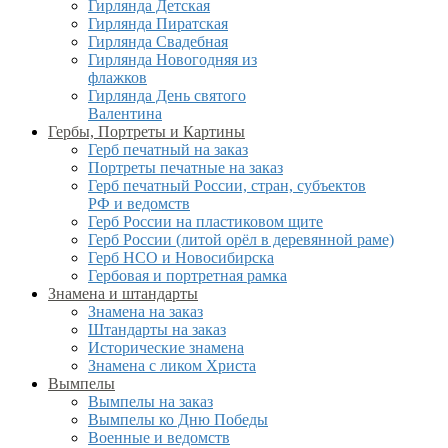
Гирлянда Детская
Гирлянда Пиратская
Гирлянда Свадебная
Гирлянда Новогодняя из
флажков
Гирлянда День святого
Валентина
Гербы, Портреты и Картины
Герб печатный на заказ
Портреты печатные на заказ
Герб печатный России, стран, субъектов
РФ и ведомств
Герб России на пластиковом щите
Герб России (литой орёл в деревянной раме)
Герб НСО и Новосибирска
Гербовая и портретная рамка
Знамена и штандарты
Знамена на заказ
Штандарты на заказ
Исторические знамена
Знамена с ликом Христа
Вымпелы
Вымпелы на заказ
Вымпелы ко Дню Победы
Военные и ведомств