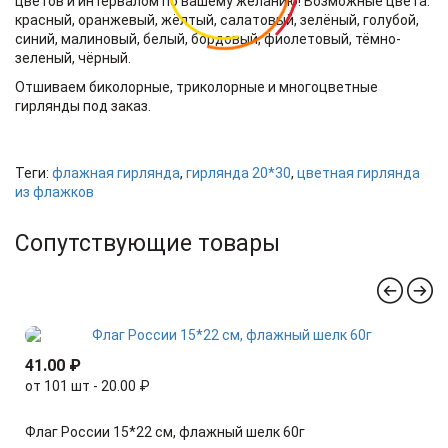
цветов и интервалом по вашему желанию! Возможные цвета:
красный, оранжевый, жёлтый, салатовый, зелёный, голубой,
синий, малиновый, белый, бордовый, фиолетовый, тёмно-
зеленый, чёрный.
Отшиваем биколорные, триколорные и многоцветные
гирлянды под заказ.
Теги:
флажная гирлянда
,
гирлянда 20*30
,
цветная гирлянда
из флажков
Сопутствующие товары
41.00 ₽
от 101 шт - 20.00 ₽
Флаг России 15*22 см, флажный шелк 60г