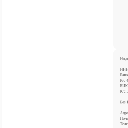
Инд
ИНН
Бан
Р/с 
БИК
К/с 
Без 
Адре
Почт
Теле