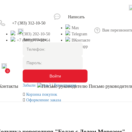
Написать
+7 (383) 312-10-50
Max
Вам перезвонит
+7 (383) 202-10-50
Telegram
Авторизация
+7 (800) 777-52-64
ВКонтакте
Whatsapp
0
Забыли пароль?
|
Регистрация
Контакты
Письмо руководител
Корзина покупок
Оформление заказа
одушка новогодняя "Белая с Дедом Морозом"