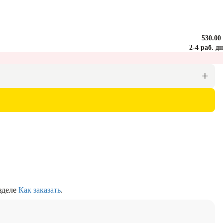
530.00
2-4 раб. д
азделе
Как заказать
.