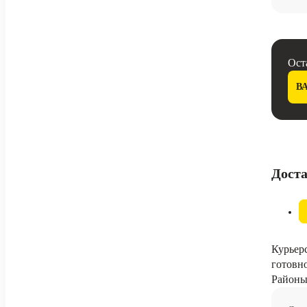
Ост
В
Дост
Курьерс
готовно
Районы