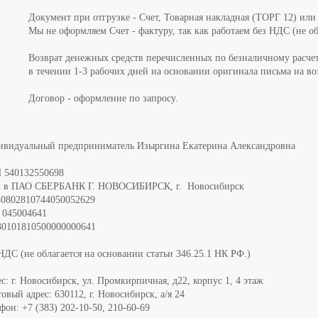
Документ при отгрузке - Счет, Товарная накладная (ТОРГ 12) или
Мы не оформляем Счет - фактуру, так как работаем без НДС (не об
Возврат денежных средств перечисленных по безналичному расчет
в течении 1-3 рабочих дней на основании оригинала письма на во
Договор - оформление по запросу.
ивидуальный предприниматель Изыргина Екатерина Александровна
 540132550698
к в ПАО СБЕРБАНК Г. НОВОСИБИРСК, г. Новосибирск
40802810744050052629
 045004641
30101810500000000641
НДС (не облагается на основании статьи 346.25.1 НК РФ.)
с: г. Новосибирск, ул. Промкирпичная, д22, корпус 1, 4 этаж
овый адрес: 630112, г. Новосибирск, а/я 24
фон: +7 (383) 202-10-50, 210-60-69