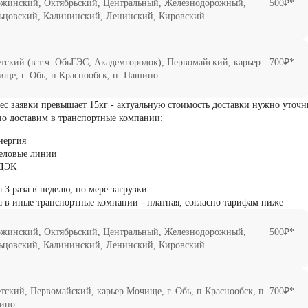
ржинский, Октябрьский, Центральный, Железнодорожный,
500₽*
ьцовский, Калининский, Ленинский, Кировский
тский (в т.ч. ОбьГЭС, Академгородок), Первомайский, карьер
700₽*
ще, г. Обь, п.Краснообск, п. Пашино
вес заявки превышает 15кг - актуальную стоимость доставки нужно уточн
но доставим в транспортные компании:
нергия
еловые линии
ДЭК
 3 раза в неделю, по мере загрузки.
а в иные транспортные компании - платная, согласно тарифам ниже
ржинский, Октябрьский, Центральный, Железнодорожный,
500₽*
ьцовский, Калининский, Ленинский, Кировский
тский, Первомайский, карьер Мочище, г. Обь, п.Краснообск, п.
700₽*
ино