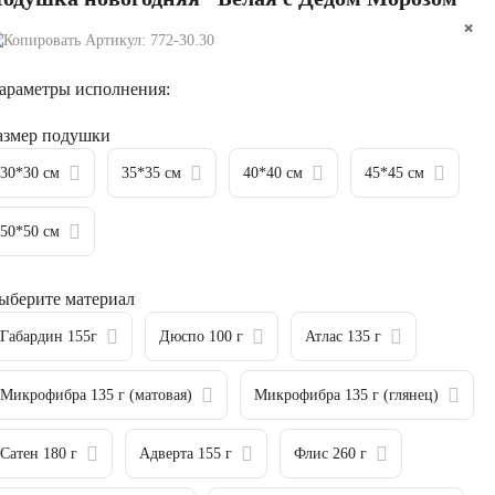
×
×
Артикул:
772-30.30
араметры исполнения:
азмер подушки
30*30 см
35*35 см
40*40 см
45*45 см
50*50 см
ыберите материал
Габардин 155г
Дюспо 100 г
Атлас 135 г
Микрофибра 135 г (матовая)
Микрофибра 135 г (глянец)
Сатен 180 г
Адверта 155 г
Флис 260 г