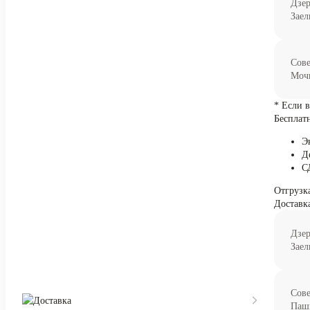
Дзе
Заел
Сове
Мочи
* Если 
Бесплат
Э
Д
С
Отгрузка
Доставк
Дзе
Заел
Сове
Доставка
Паш