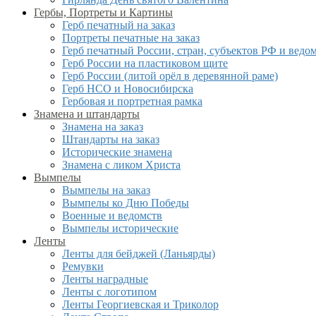
Гербы, Портреты и Картины
Герб печатный на заказ
Портреты печатные на заказ
Герб печатный России, стран, субъектов РФ и ведо
Герб России на пластиковом щите
Герб России (литой орёл в деревянной раме)
Герб НСО и Новосибирска
Гербовая и портретная рамка
Знамена и штандарты
Знамена на заказ
Штандарты на заказ
Исторические знамена
Знамена с ликом Христа
Вымпелы
Вымпелы на заказ
Вымпелы ко Дню Победы
Военные и ведомств
Вымпелы исторические
Ленты
Ленты для бейджей (Ланьярды)
Ремувки
Ленты наградные
Ленты с логотипом
Ленты Георгиевская и Триколор