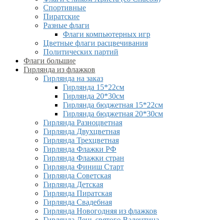
Спортивные
Пиратские
Разные флаги
Флаги компьютерных игр
Цветные флаги расцвечивания
Политических партий
Флаги большие
Гирлянда из флажков
Гирлянда на заказ
Гирлянда 15*22см
Гирлянда 20*30см
Гирлянда бюджетная 15*22см
Гирлянда бюджетная 20*30см
Гирлянда Разноцветная
Гирлянда Двухцветная
Гирлянда Трехцветная
Гирлянда Флажки РФ
Гирлянда Флажки стран
Гирлянда Финиш Старт
Гирлянда Советская
Гирлянда Детская
Гирлянда Пиратская
Гирлянда Свадебная
Гирлянда Новогодняя из флажков
Гирлянда День святого Валентина