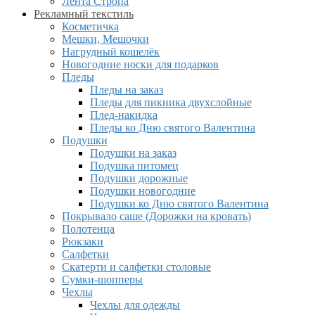
Лента Стропа
Рекламный текстиль
Косметичка
Мешки, Мешочки
Нагрудный кошелёк
Новогодние носки для подарков
Пледы
Пледы на заказ
Пледы для пикника двухслойные
Плед-накидка
Пледы ко Дню святого Валентина
Подушки
Подушки на заказ
Подушка питомец
Подушки дорожные
Подушки новогодние
Подушки ко Дню святого Валентина
Покрывало саше (Дорожки на кровать)
Полотенца
Рюкзаки
Салфетки
Скатерти и салфетки столовые
Сумки-шопперы
Чехлы
Чехлы для одежды