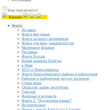
Вам перезвонить?
Каталог
Флаги
На заказ
Флаги фигурные
Флаги на капот автомобиля
Флаги для мачт, парашютистов
Маленькие флажки
Растяжки
Флаги России
Копия знамени Победы
к 9мая
НСО и Новосибирска
Флаги Новосибирского района и райцентров
Районов и райцентров других регионов
Стран мира
Областей, краев, республик
Городов
Военные и ведомств
Флаги Z "Поддержим наших"
Исторические
Флаги с ликом Христа (со Спасом)