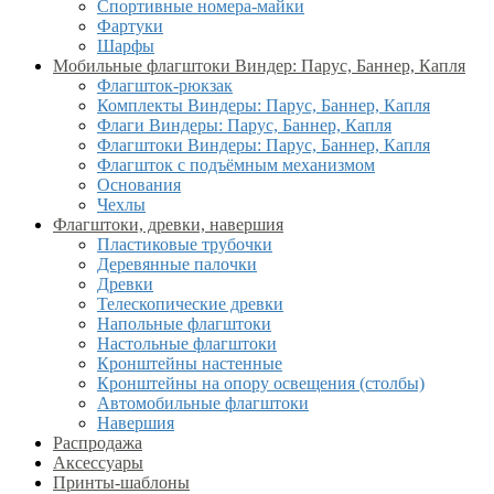
Спортивные номера-майки
Фартуки
Шарфы
Мобильные флагштоки Виндер: Парус, Баннер, Капля
Флагшток-рюкзак
Комплекты Виндеры: Парус, Баннер, Капля
Флаги Виндеры: Парус, Баннер, Капля
Флагштоки Виндеры: Парус, Баннер, Капля
Флагшток с подъёмным механизмом
Основания
Чехлы
Флагштоки, древки, навершия
Пластиковые трубочки
Деревянные палочки
Древки
Телескопические древки
Напольные флагштоки
Настольные флагштоки
Кронштейны настенные
Кронштейны на опору освещения (столбы)
Автомобильные флагштоки
Навершия
Распродажа
Аксессуары
Принты-шаблоны