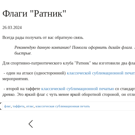
Флаги "Ратник"
26.03.2024
Всегда рады получать от вас обратную связь.
Рекомендую данную компанию! Помогли оформить дизайн флага. П
быстрые.
Для спортивно-патриотического клуба "Ратник" мы изготовили два фла
- один на атласе (односторонний)
классической сублимационной печа
мероприятиях.
- второй на таффете
классической сублимационной печатью
со стандар
древко. Это яркий флаг с чуть менее яркой оборотной стороной, он отли
,
,
,
флаг
таффета
атлас
классическая сублимационная печать