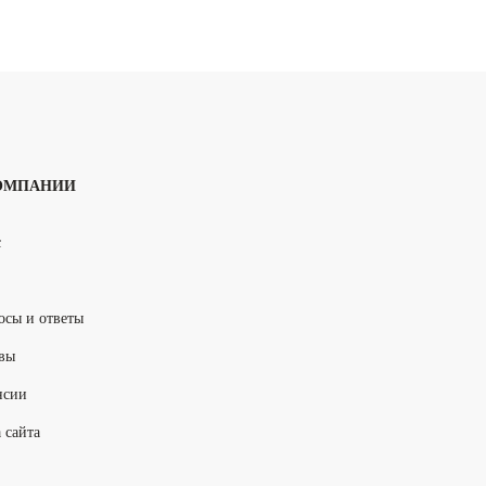
ОМПАНИИ
с
осы и ответы
вы
нсии
 сайта