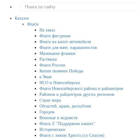
Каталог
Флаги
На заказ
Флаги фигурные
Флаги на капот автомобиля
Флаги для мачт, парашютистов
Маленькие флажки
Растяжки
Флаги России
Копия знамени Победы
к 9мая
НСО и Новосибирска
Флаги Новосибирского района и райцентров
Районов и райцентров других регионов
Стран мира
Областей, краев, республик
Городов
Военные и ведомств
Флаги Z "Поддержим наших"
Исторические
Флаги с ликом Христа (со Спасом)