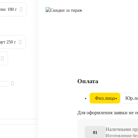
лис 180 г
Скидки за тираж
аут 250 г
Оплата
Физ.лица
Юр.л
Для оформления заявки не о
Наличными при
01
Изготовление бе