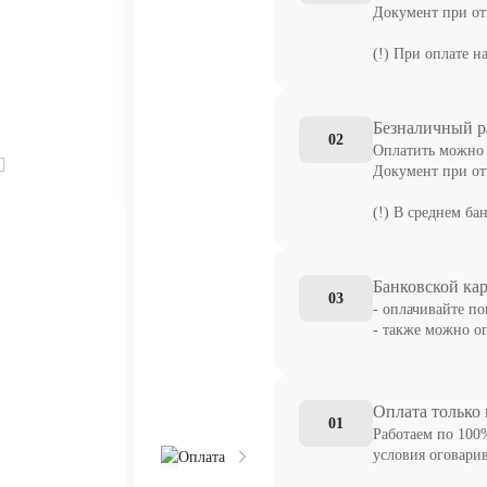
Документ при отг
(!) При оплате н
Безналичный р
02
Оплатить можно 
Документ при отг
(!) В среднем ба
Банковской ка
03
- оплачивайте по
- также можно о
Оплата только
01
Работаем по 100
условия оговари
Оплата