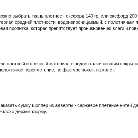
ожно выбрать ткань плотнее - оксфорд 140 гр. или оксфорд 200 
атериал средней плотности, водонепроницаемый, с полотняным п
вая пропитка, которая препятствует проникновению влаги и пов
чень плотный и прочный материал с водоотталкивающим покрытие
олотняное переплетение, по фактуре похож на холст.
аказать сумку шоппер из адверты - саржевое плетение нитей да
неплохо держит форму.