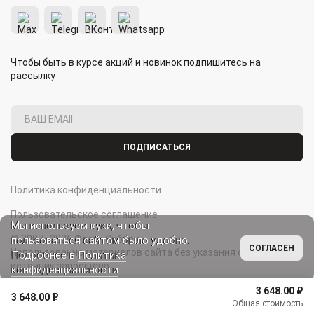
Чтобы быть в курсе акций и новинок подпишитесь на
рассылку
ПОДПИСАТЬСЯ
Политика конфиденциальности
Пользовательское соглашение
Мы используем куки, чтобы
© 2007–2026 Флаги Сибири.
пользоваться сайтом было удобно.
СОГЛАСЕН
Использование материалов сайта без указания ссылки на
Подробнее в
Политика
источник запрещено.
конфиденциальности
3 648.00 ₽
3 648.00 ₽
Общая стоимость
Главная
Каталог
Избранное
Корзина
Профиль