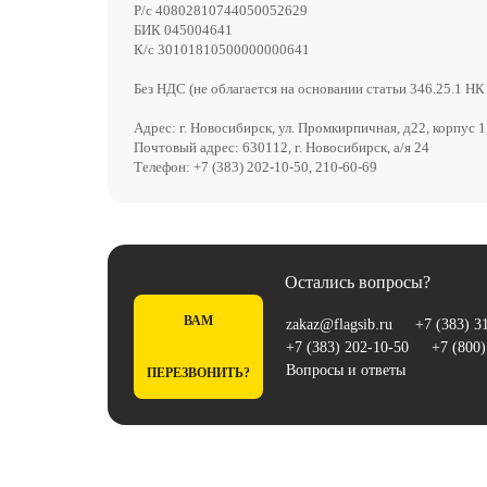
Р/с 40802810744050052629
БИК 045004641
К/с 30101810500000000641
Без НДС (не облагается на основании статьи 346.25.1 НК
Адрес: г. Новосибирск, ул. Промкирпичная, д22, корпус 1
Почтовый адрес: 630112, г. Новосибирск, а/я 24
Телефон: +7 (383) 202-10-50, 210-60-69
Остались вопросы?
ВАМ
zakaz@flagsib.ru
+7 (383) 3
+7 (383) 202-10-50
+7 (800)
Вопросы и ответы
ПЕРЕЗВОНИТЬ?