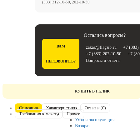
(383) 312-10-50, 202-10-50
Остались вопросы?
ВАМ
zakaz@flagsib.ru
+7 (383)
+7 (383) 202-10-50
+7 (80
Вопросы и ответы
ПЕРЕЗВОНИТЬ?
КУПИТЬ В 1 КЛИК
Описание
Характеристики
Отзывы (0)
Требования к макету
Прочее
Уход и эксплуатация
Возврат