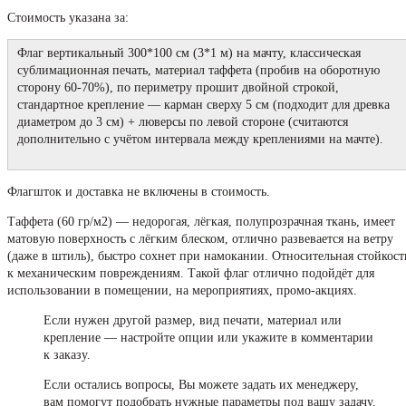
Стоимость указана за:
Флаг вертикальный 300*100 см (3*1 м) на мачту, классическая
сублимационная печать, материал таффета (пробив на оборотную
сторону 60-70%), по периметру прошит двойной строкой,
стандартное крепление — карман сверху 5 см (подходит для древка
диаметром до 3 см) + люверсы по левой стороне (считаются
дополнительно с учётом интервала между креплениями на мачте).
Флагшток и доставка не включены в стоимость.
Таффета (60 гр/м2) — недорогая, лёгкая, полупрозрачная ткань, имеет
матовую поверхность с лёгким блеском, отлично развевается на ветру
(даже в штиль), быстро сохнет при намокании. Относительная стойкост
к механическим повреждениям. Такой флаг отлично подойдёт для
использовании в помещении, на мероприятиях, промо-акциях.
Если нужен другой размер, вид печати, материал или
крепление — настройте опции или укажите в комментарии
к заказу.
Если остались вопросы, Вы можете задать их менеджеру,
вам помогут подобрать нужные параметры под вашу задачу.