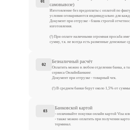
01
самовывозе)
Изготовление без предоплаты с оплатой по факт
условия оговариваются индивидуально для каждо
Документ при отгрузке - бланк строгой отчетнос
изготовления.
(!) При оплате наличными огромная просьба им
сумму, т.к. не всегда есть разменные денежные с
Безналичный расчёт
02
Оплатить можно в любом отделении банка, а т
сервиса ОнлайнБанкинг.
Документ при отгрузке - товарный чек.
(!) В среднем банки берут около 1,5% от суммы
Банковской картой
03
- оплачивайте покупки онлайн картой Visa ил
- также можно оплатить при получении карто
терминал.