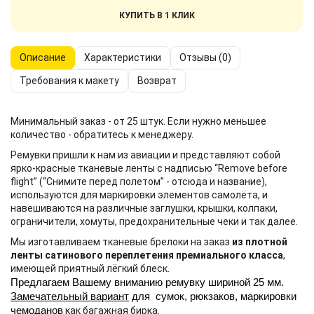
КУПИТЬ В 1 КЛИК
Описание
Характеристики
Отзывы (0)
Требования к макету
Возврат
Минимальный заказ - от 25 штук. Если нужно меньшее
количество - обратитесь к менеджеру.
Ремувки пришли к нам из авиации и представляют собой
ярко-красные тканевые ленты с надписью “Remove before
flight” (“Снимите перед полетом” - отсюда и название),
используются для маркировки элементов самолёта, и
навешиваются на различные заглушки, крышки, колпаки,
ограничители, хомуты, предохранительные чеки и так далее.
Мы изготавливаем тканевые брелоки на заказ
из плотной
ленты сатинового переплетения премиального класса
,
имеющей приятный лёгкий блеск.
Предлагаем Вашему вниманию ремувку шириной 25 мм. 
Замечательный вариант
 для  сумок, рюкзаков, маркировки 
чемоданов
как багажная бирка.