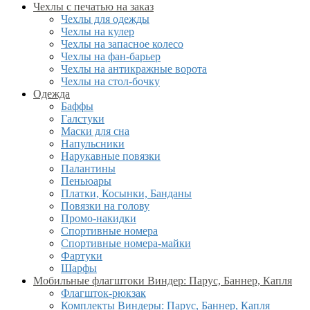
Чехлы с печатью на заказ
Чехлы для одежды
Чехлы на кулер
Чехлы на запасное колесо
Чехлы на фан-барьер
Чехлы на антикражные ворота
Чехлы на стол-бочку
Одежда
Баффы
Галстуки
Маски для сна
Напульсники
Нарукавные повязки
Палантины
Пеньюары
Платки, Косынки, Банданы
Повязки на голову
Промо-накидки
Спортивные номера
Спортивные номера-майки
Фартуки
Шарфы
Мобильные флагштоки Виндер: Парус, Баннер, Капля
Флагшток-рюкзак
Комплекты Виндеры: Парус, Баннер, Капля