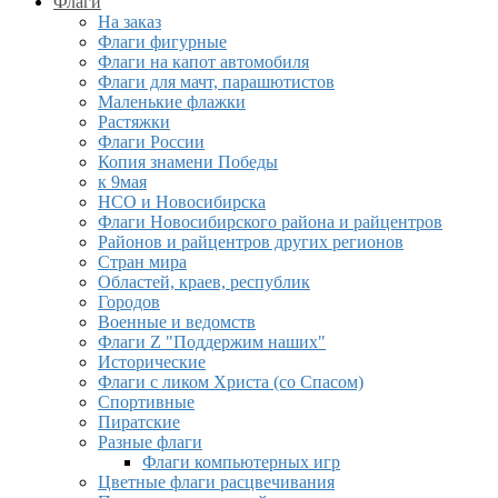
Флаги
На заказ
Флаги фигурные
Флаги на капот автомобиля
Флаги для мачт, парашютистов
Маленькие флажки
Растяжки
Флаги России
Копия знамени Победы
к 9мая
НСО и Новосибирска
Флаги Новосибирского района и райцентров
Районов и райцентров других регионов
Стран мира
Областей, краев, республик
Городов
Военные и ведомств
Флаги Z "Поддержим наших"
Исторические
Флаги с ликом Христа (со Спасом)
Спортивные
Пиратские
Разные флаги
Флаги компьютерных игр
Цветные флаги расцвечивания