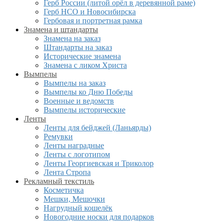
Герб России (литой орёл в деревянной раме)
Герб НСО и Новосибирска
Гербовая и портретная рамка
Знамена и штандарты
Знамена на заказ
Штандарты на заказ
Исторические знамена
Знамена с ликом Христа
Вымпелы
Вымпелы на заказ
Вымпелы ко Дню Победы
Военные и ведомств
Вымпелы исторические
Ленты
Ленты для бейджей (Ланьярды)
Ремувки
Ленты наградные
Ленты с логотипом
Ленты Георгиевская и Триколор
Лента Стропа
Рекламный текстиль
Косметичка
Мешки, Мешочки
Нагрудный кошелёк
Новогодние носки для подарков