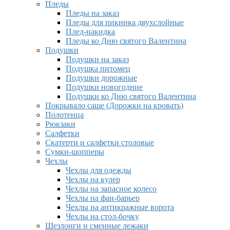
Пледы
Пледы на заказ
Пледы для пикника двухслойные
Плед-накидка
Пледы ко Дню святого Валентина
Подушки
Подушки на заказ
Подушка питомец
Подушки дорожные
Подушки новогодние
Подушки ко Дню святого Валентина
Покрывало саше (Дорожки на кровать)
Полотенца
Рюкзаки
Салфетки
Скатерти и салфетки столовые
Сумки-шопперы
Чехлы
Чехлы для одежды
Чехлы на кулер
Чехлы на запасное колесо
Чехлы на фан-барьер
Чехлы на антикражные ворота
Чехлы на стол-бочку
Шезлонги и сменные лежаки