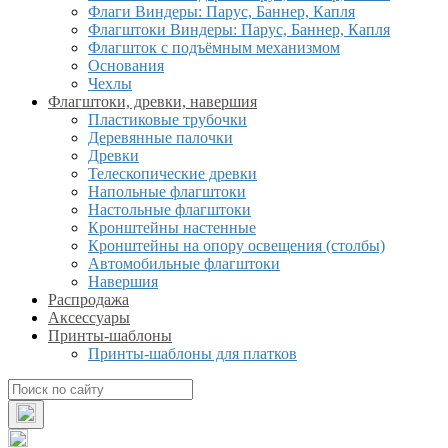
Флаги Виндеры: Парус, Баннер, Капля
Флагштоки Виндеры: Парус, Баннер, Капля
Флагшток с подъёмным механизмом
Основания
Чехлы
Флагштоки, древки, навершия
Пластиковые трубочки
Деревянные палочки
Древки
Телескопические древки
Напольные флагштоки
Настольные флагштоки
Кронштейны настенные
Кронштейны на опору освещения (столбы)
Автомобильные флагштоки
Навершия
Распродажа
Аксессуары
Принты-шаблоны
Принты-шаблоны для платков