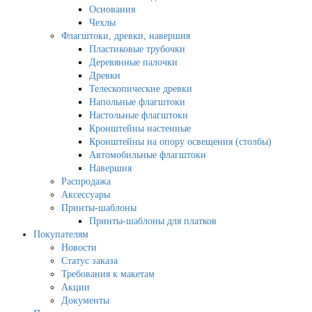
Основания
Чехлы
Флагштоки, древки, навершия
Пластиковые трубочки
Деревянные палочки
Древки
Телескопические древки
Напольные флагштоки
Настольные флагштоки
Кронштейны настенные
Кронштейны на опору освещения (столбы)
Автомобильные флагштоки
Навершия
Распродажа
Аксессуары
Принты-шаблоны
Принты-шаблоны для платков
Покупателям
Новости
Статус заказа
Требования к макетам
Акции
Документы