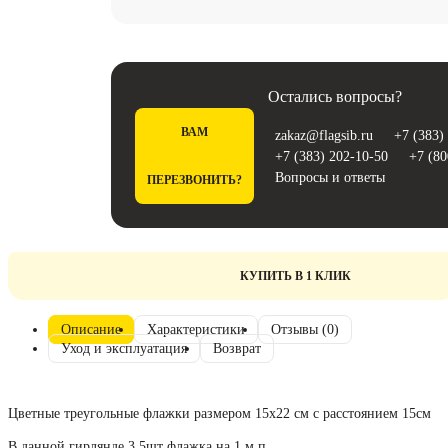
Остались вопросы?
ВАМ
zakaz@flagsib.ru
+7 (383)
+7 (383) 202-10-50
+7 (80
Вопросы и ответы
ПЕРЕЗВОНИТЬ?
КУПИТЬ В 1 КЛИК
Описание
Характеристики
Отзывы (0)
Уход и эксплуатация
Возврат
Цветные треугольные флажки размером 15х22 см с расстоянием 15см
В данной гирлянде 3,5шт флажка на 1 м.п.