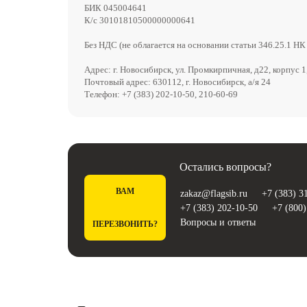
БИК 045004641
К/с 30101810500000000641
Без НДС (не облагается на основании статьи 346.25.1 НК
Адрес: г. Новосибирск, ул. Промкирпичная, д22, корпус 1
Почтовый адрес: 630112, г. Новосибирск, а/я 24
Телефон: +7 (383) 202-10-50, 210-60-69
Остались вопросы?
ВАМ
zakaz@flagsib.ru
+7 (383) 3
+7 (383) 202-10-50
+7 (800)
Вопросы и ответы
ПЕРЕЗВОНИТЬ?