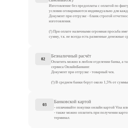
Изготовление без предоплаты с оплатой по факт
условия оговариваются индивидуально для каждо
Документ при отгрузке - бланк строгой отчетнос
изготовления.
(!) При оплате наличными огромная просьба им
сумму, т.к. не всегда есть разменные денежные с
Безналичный расчёт
02
Оплатить можно в любом отделении банка, а т
сервиса ОнлайнБанкинг.
Документ при отгрузке - товарный чек.
(!) В среднем банки берут около 1,5% от суммы
Банковской картой
03
- оплачивайте покупки онлайн картой Visa ил
- также можно оплатить при получении карто
терминал.