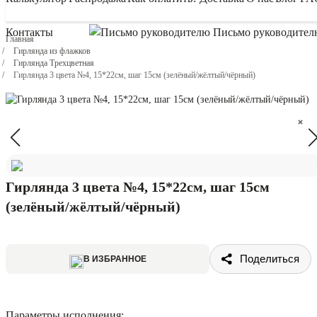
Контакты
Письмо руководител
Главная
Гирлянда из флажков
Гирлянда Трехцветная
Гирлянда 3 цвета №4, 15*22см, шаг 15см (зелёный/жёлтый/чёрный)
×
×
Гирлянда 3 цвета №4, 15*22см, шаг 15см
(зелёный/жёлтый/чёрный)
Поделиться
В ИЗБРАННОЕ
Параметры исполнения: